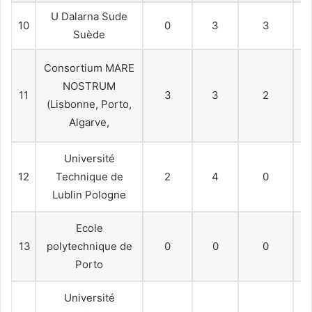
U Dalarna Sude
10
0
3
3
Suède
Consortium MARE
NOSTRUM
11
3
3
2
(Lisbonne, Porto,
Algarve,
Université
12
Technique de
2
4
0
Lublin Pologne
Ecole
13
polytechnique de
0
0
0
Porto
Université