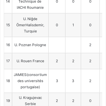
14
Technique de
0
0
0
IACHI Roumanie
U. Niğde
15
ÖmerHalisdemir,
0
1
0
Turquie
16
U. Poznan Pologne
2
17
U. Rouen France
2
2
2
JAMIES(consortium
18
des universités
3
3
2
portugaise)
U. Kragujevac
19
2
2
0
Serbie