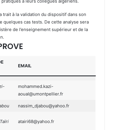
pratiques à leurs collègues algériens.
 trait à la validation du dispositif dans son
e quelques cas tests. De cette analyse sera
nistère de l’enseignement supérieur et de la
n.
nPROVE
DE
EMAIL
zi-
mohammed.kazi-
aoual@umontpellier.fr
jabou
nassim_djabou@yahoo.fr
Taïri
atairi68@yahoo.fr