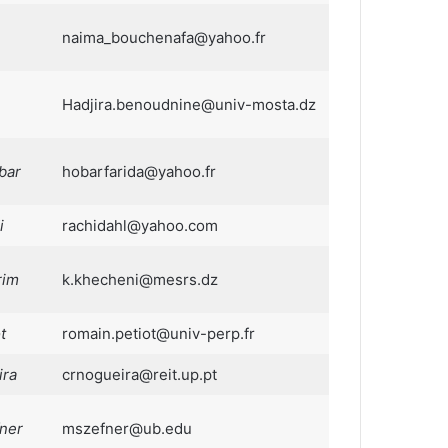
naima_bouchenafa@yahoo.fr
Hadjira.benoudnine@univ-mosta.dz
bar
hobarfarida@yahoo.fr
i
rachidahl@yahoo.com
rim
k.khecheni@mesrs.dz
t
romain.petiot@univ-perp.fr
ira
crnogueira@reit.up.pt
ner
mszefner@ub.edu