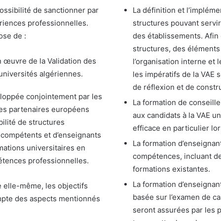
ossibilité de sanctionner par
La définition et l’implém
ériences professionnelles.
structures pouvant servir
ose de :
des établissements. Afin d
structures, des éléments 
œuvre de la Validation des
l’organisation interne et
universités algériennes.
les impératifs de la VAE 
de réflexion et de constr
eloppée conjointement par les
La formation de conseill
 des partenaires européens
aux candidats à la VAE u
bilité de structures
efficace en particulier lo
E compétents et d’enseignants
La formation d’enseignant
mations universitaires en
compétences, incluant de
tences professionnelles.
formations existantes.
La formation d’enseignan
elle-même, les objectifs
basée sur l’examen de ca
ompte des aspects mentionnés
seront assurées par les 