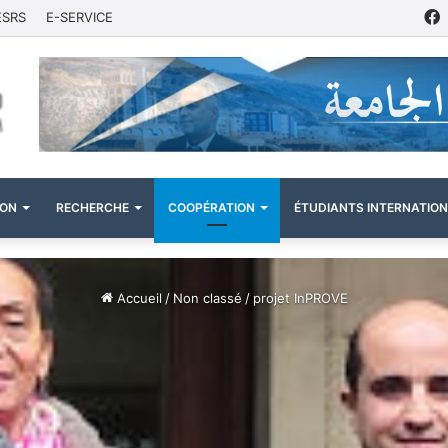
ESRS
E-SERVICE
ION
RECHERCHE
COOPÉRATION
ÉTUDIANTS INTERNATIO
Accueil
/
Non classé
/
projet InPROVE