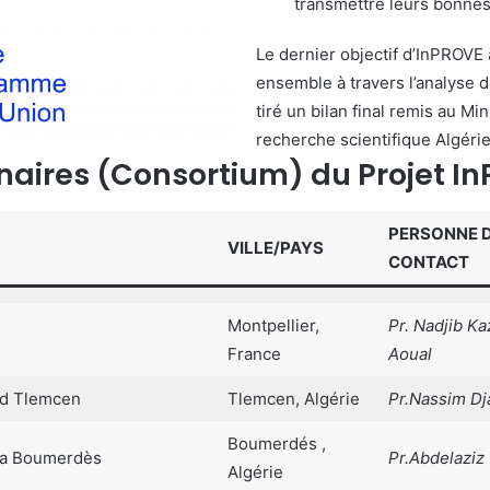
transmettre leurs bonnes 
Le dernier objectif d’InPROVE a
ensemble à travers l’analyse d
tiré un bilan final remis au Mi
recherche scientifique Algérie
naires (Consortium) du Projet I
PERSONNE 
VILLE/PAYS
CONTACT
Montpellier,
Pr. Nadjib Ka
France
Aoual
id Tlemcen
Tlemcen, Algérie
Pr.Nassim D
Boumerdés ,
ra Boumerdès
Pr.Abdelaziz 
Algérie