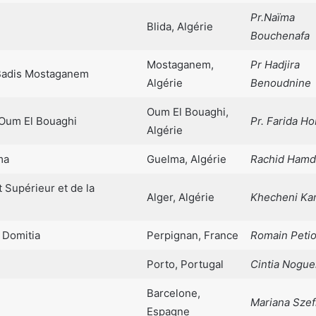
Pr.Naïma
Blida, Algérie
Bouchenafa
Mostaganem,
Pr Hadjira
 Badis Mostaganem
Algérie
Benoudnine
Oum El Bouaghi,
 Oum El Bouaghi
Pr. Farida Ho
Algérie
ma
Guelma, Algérie
Rachid Hamd
 Supérieur et de la
Alger, Algérie
Khecheni Ka
 Domitia
Perpignan, France
Romain Petio
Porto, Portugal
Cintia Nogue
Barcelone,
Mariana Szef
Espagne