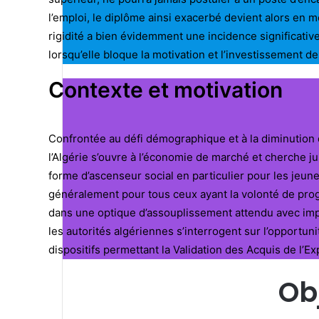
l’emploi, le diplôme ainsi exacerbé devient alors en m
rigidité a bien évidemment une incidence significative
lorsqu’elle bloque la motivation et l’investissement de
Contexte et motivation
Confrontée au défi démographique et à la diminution d
l’Algérie s’ouvre à l’économie de marché et cherche 
forme d’ascenseur social en particulier pour les jeune
généralement pour tous ceux ayant la volonté de prog
dans une optique d’assouplissement attendu avec impat
les autorités algériennes s’interrogent sur l’opportun
dispositifs permettant la Validation des Acquis de l’E
Ob