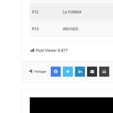
P12
Le FOREM
P13
ARCHES
Post Views:
6 877
Facebook
Twitter
Linkedin
Partager par email
Im
Partager