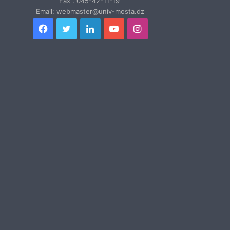
Fax : 045-42-11-19
Email: webmaster@univ-mosta.dz
Facebook
Twitter
Linkedin
YouTube
Instagram