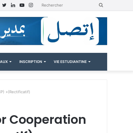
Facebook
Twitter
Linkedin
YouTube
Instagram
Rechercher
NAUX
INSCRIPTION
VIE ESTUDIANTINE
 »(Rectificatif)
r Cooperation