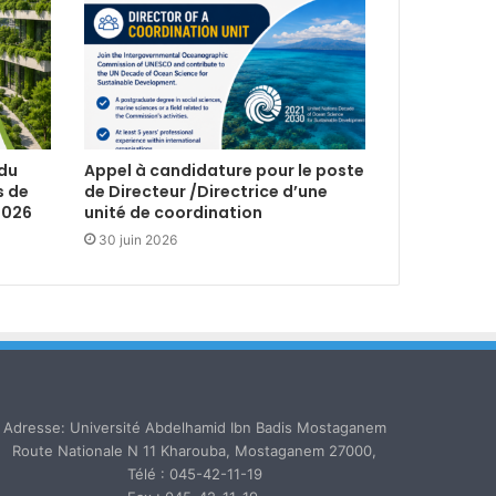
 du
Appel à candidature pour le poste
s de
de Directeur /Directrice d’une
2026
unité de coordination
30 juin 2026
Adresse: Université Abdelhamid Ibn Badis Mostaganem
Route Nationale N 11 Kharouba, Mostaganem 27000,
Télé : 045-42-11-19