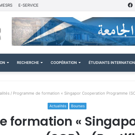
MESRS
E-SERVICE
ION
RECHERCHE
COOPÉRATION
ÉTUDIANTS INTERNATIO
alités
/
Programme de formation « Singapor Cooperation Programme (SCP)
Actualités
Bourses
 formation « Singapo