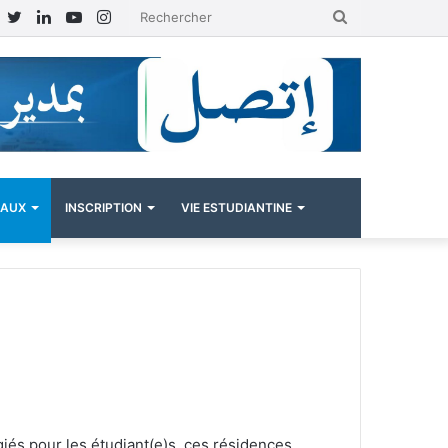
Facebook
Twitter
Linkedin
YouTube
Instagram
Rechercher
NAUX
INSCRIPTION
VIE ESTUDIANTINE
giés pour les étudiant(e)s, ces résidences