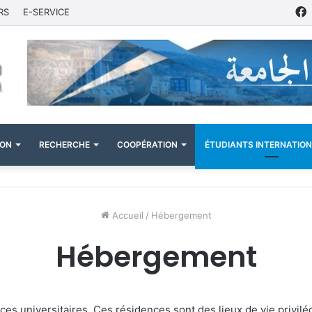
RS
E-SERVICE
ION
RECHERCHE
COOPÉRATION
ÉTUDIANTS INTERNATIO
Accueil
/
Hébergement
Hébergement
es universitaires. Ces résidences sont des lieux de vie privilé