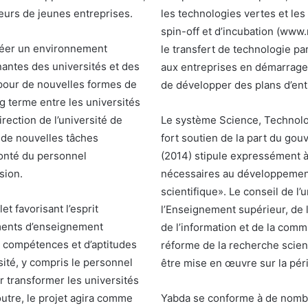
eurs de jeunes entreprises.
les technologies vertes et les
spin-off et d’incubation (www.
créer un environnement
le transfert de technologie par 
nantes des universités et des
aux entreprises en démarrage
 pour de nouvelles formes de
de développer des plans d’ent
ng terme entre les universités
rection de l’université de
Le système Science, Technolog
 de nouvelles tâches
fort soutien de la part du go
lonté du personnel
(2014) stipule expressément à 
sion.
nécessaires au développement
scientifique». Le conseil de l’
 favorisant l’esprit
l’Enseignement supérieur, de 
ements d’enseignement
de l’information et de la comm
de compétences et d’aptitudes
réforme de la recherche scient
sité, y compris le personnel
être mise en œuvre sur la pé
r transformer les universités
utre, le projet agira comme
Yabda se conforme à de nombre