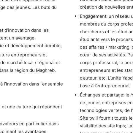
création de nouvelles ent
age des jeunes. Les buts du
Engagement: un réseau uni
membres du corps professo
et d’innovation dans les
chercheurs et les étudian
tent un avantage
étudiants vers le proce
gie et développement durable,
des affaires / marketing, 
uturs entrepreneurs et
cœur de ses activités. Pa
de marché local / régional et
corps professoral, le per
 dans la région du Maghreb.
entrepreneurs et les star
d’auteur, etc. L’unité Ya
 à l’innovation dans l’ensemble
base à l’entrepreneuriat.
Échanges et partage: le
de jeunes entreprises e
e et une culture qui répondent
technologies vertes, de 
Site twill fournit toutes
ovateurs en particulier dans
visibilité des startups;
iplinent les avantages