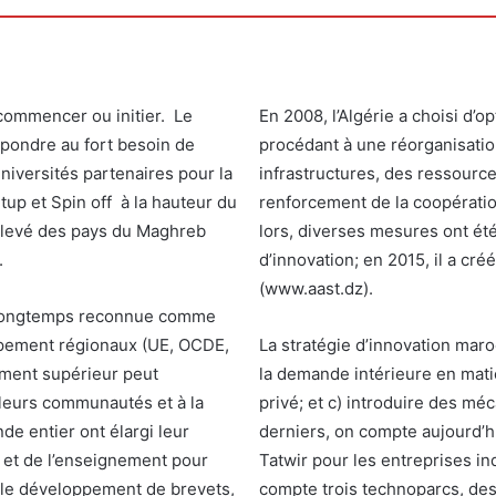
En 2008, l’Algérie a choisi d’
épondre au fort besoin de
procédant à une réorganisati
iversités partenaires pour la
infrastructures, des ressource
tup et Spin off à la hauteur du
renforcement de la coopératio
élevé des pays du Maghreb
lors, diverses mesures ont ét
.
d’innovation; en 2015, il a cr
(www.aast.dz).
is longtemps reconnue comme
ppement régionaux (UE, OCDE,
La stratégie d’innovation mar
ement supérieur peut
la demande intérieure en matiè
eurs communautés et à la
privé; et c) introduire des m
de entier ont élargi leur
derniers, on compte aujourd’hu
 et de l’enseignement pour
Tatwir pour les entreprises in
 le développement de brevets,
compte trois technoparcs, des 