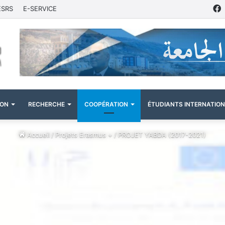
ESRS
E-SERVICE
ION
RECHERCHE
COOPÉRATION
ÉTUDIANTS INTERNATIO
Accueil
/
Projets Erasmus +
/
PROJET YABDA (2017-2021)