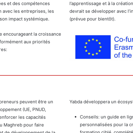
idées et des compétences
l’apprentissage et à la créatio
n avec les entreprises, les
devrait se développer avec l’i
r son impact systémique.
(prévue pour bientôt).
re encourageant la croissance
formément aux priorités
res:
epreneurs peuvent être un
Yabda développera un écosyst
eloppement (UE, PNUD,
Conseils: un guide en li
enforcer les capacités
personnalisées pour la c
du Maghreb pour faire
formation ciblé, complét
 et de développement de la