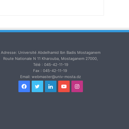
Adresse: Université Abdelhamid Ibn Badis Mostaganem
Route Nationale N 11 Kharouba, Mostaganem 27000,
Télé : 045-42-11-19
Fax : 045-42-11-19
Email: webmaster@univ-mosta.dz
Facebook
Twitter
Linkedin
YouTube
Instagram