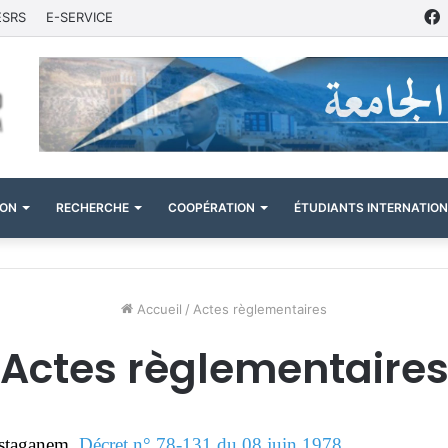
ESRS
E-SERVICE
ION
RECHERCHE
COOPÉRATION
ÉTUDIANTS INTERNATIO
Accueil
/
Actes règlementaires
Actes règlementaire
ostaganem.
Décret n° 78-131 du 08 juin 1978.