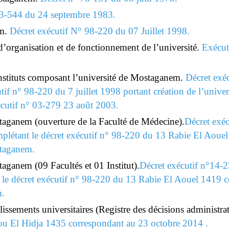
3-544 du 24 septembre 1983.
m.
Décret exécutif N° 98-220 du 07 Juillet 1998.
 d’organisation et de fonctionnement de l’université.
Exécuti
instituts composant l’université de Mostaganem.
Décret exé
utif n° 98-220 du 7 juillet 1998 portant création de l’un
xécutif n° 03-279 23 août 2003.
taganem (ouverture de la Faculté de Médecine).
Décret exé
létant le décret exécutif n° 98-220 du 13 Rabie El Aouel
staganem.
aganem (09 Facultés et 01 Institut).
Décret exécutif n°14-
le décret exécutif n° 98-220 du 13 Rabie El Aouel 1419 co
m.
blissements universitaires (Registre des décisions administ
u El Hidja 1435 correspondant au 23 octobre 2014 .