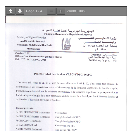
Page
1
/
4
Zoom
100%