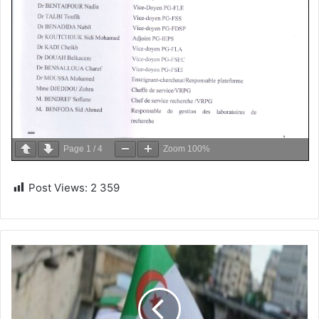
Page
1
/
4
Zoom
100%
Post Views:
2 359