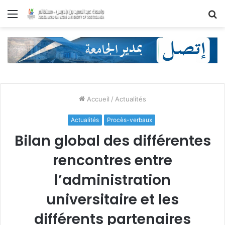
Menu
R
Accueil
/
Actualités
Actualités
Procès-verbaux
Bilan global des différentes
rencontres entre
l’administration
universitaire et les
différents partenaires