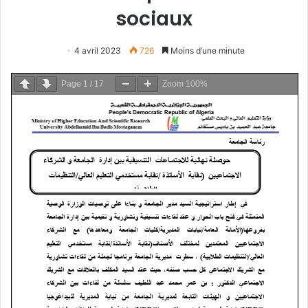
sociaux
4 avril 2023
726
Moins d’une minute
Page
1
/
17
Zoom
100%