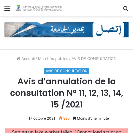
Menu
R
Accueil
/
Marchés publics
/
AVIS DE CONSULTATION
AVIS DE CONSULTATION
Avis d’annulation de la
consultation N° 11, 12, 13, 14,
15 /2021
17 octobre 2021
890
Moins d’une minute
Setting up fake worker failed: "Cannot load script at: