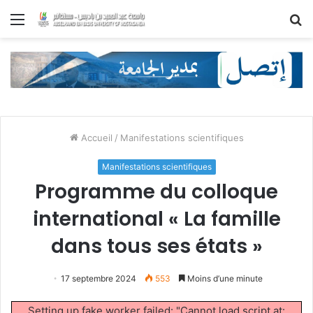
Menu
R
Accueil
/
Manifestations scientifiques
Manifestations scientifiques
Programme du colloque
international « La famille
dans tous ses états »
17 septembre 2024
553
Moins d’une minute
Setting up fake worker failed: "Cannot load script at: