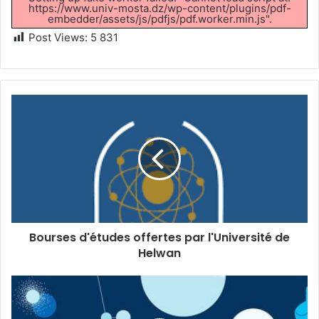
https://www.univ-mosta.dz/wp-content/plugins/pdf-
embedder/assets/js/pdfjs/pdf.worker.min.js".
Post Views:
5 831
Bourses d'études offertes par l'Université de
Helwan