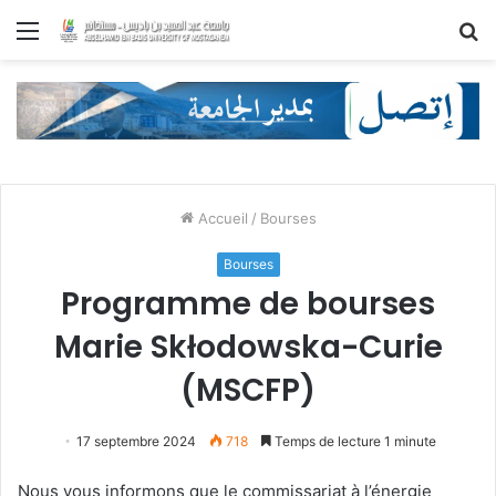
Menu
R
Accueil
/
Bourses
Bourses
Programme de bourses
Marie Skłodowska-Curie
(MSCFP)
17 septembre 2024
718
Temps de lecture 1 minute
Nous vous informons que le commissariat à l’énergie