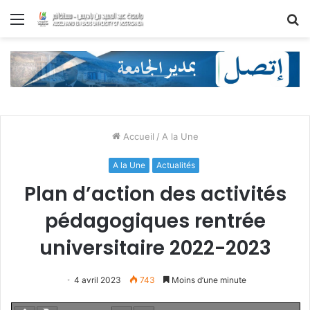
Menu
R
Accueil
/
A la Une
A la Une
Actualités
Plan d’action des activités
pédagogiques rentrée
universitaire 2022-2023
4 avril 2023
743
Moins d’une minute