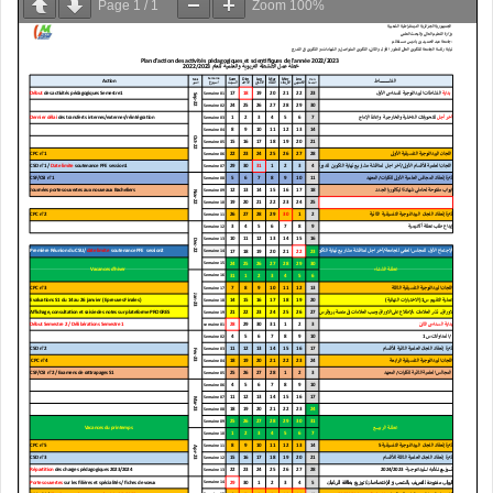
Page
1
/
1
Zoom
100%