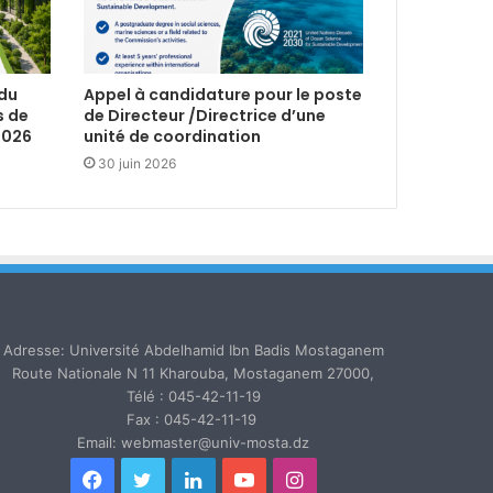
 du
Appel à candidature pour le poste
s de
de Directeur /Directrice d’une
2026
unité de coordination
30 juin 2026
Adresse: Université Abdelhamid Ibn Badis Mostaganem
Route Nationale N 11 Kharouba, Mostaganem 27000,
Télé : 045-42-11-19
Fax : 045-42-11-19
Email: webmaster@univ-mosta.dz
Facebook
Twitter
Linkedin
YouTube
Instagram