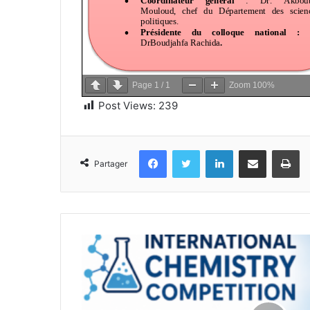
Page
1
/
1
Zoom
100%
Post Views:
239
Facebook
Twitter
Linkedin
Partager par email
Im
Partager