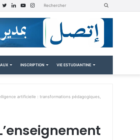
Facebook
Twitter
Linkedin
YouTube
Instagram
Rechercher
NAUX
INSCRIPTION
VIE ESTUDIANTINE
lligence artificielle : transformations pédagogiques,
 L’enseignement