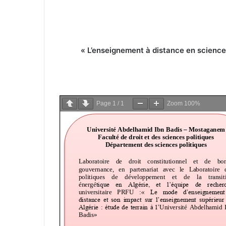
« L’enseignement à distance en sciences 
Page
1
/
1
Zoom
100%