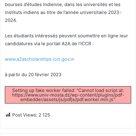
bourses d’études Indienne, dans les universités et les
instituts indiens au titre de l’année universitaire 2023-
2024.
Les étudiants intéressés peuvent soumettre en ligne leur
candidatures via le portail A2A de l’ICCR :
www.a2ascholarships.iccr.gov.in
à partir du 20 février 2023
Setting up fake worker failed: "Cannot load script at:
https://www.univ-mosta.dz/wp-content/plugins/pdf-
embedder/assets/js/pdfjs/pdf.worker.min.js".
Post Views:
2 125