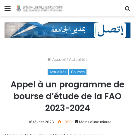
Menu
R
Accueil
/
Actualités
Actualités
Bourses
Appel à un programme de
bourse d’étude de la FAO
2023-2024
16 février 2023
1 090
Moins d’une minute