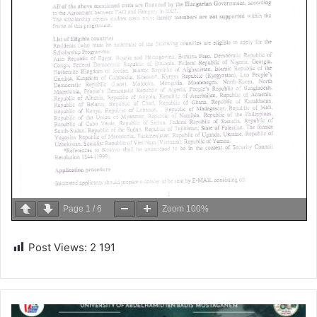
Page
1
/
6
Zoom
100%
Post Views:
2 191