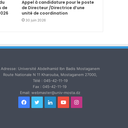
 du
Appel à candidature pour le poste
s de
de Directeur /Directrice d’une
2026
unité de coordination
30 juin 2026
Adresse: Université Abdelhamid Ibn Badis Mostaganem
Route Nationale N 11 Kharouba, Mostaganem 27000,
Télé : 045-42-11-19
Fax : 045-42-11-19
Email: webmaster@univ-mosta.dz
Facebook
Twitter
Linkedin
YouTube
Instagram