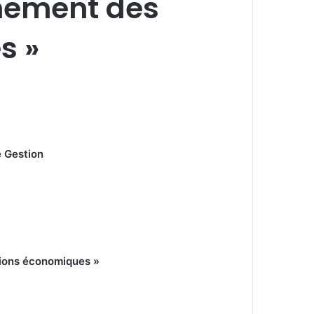
nnement des
s »
 Gestion
utions économiques »