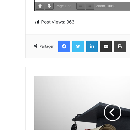
Page
1
/
3
Zoom
100%
Post Views:
963
Facebook
Twitter
Linkedin
Partager par email
Im
Partager