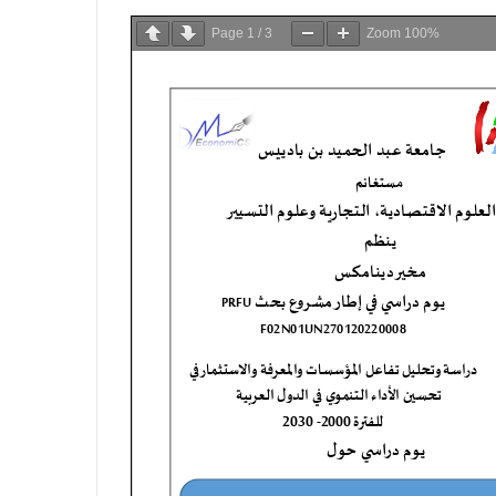
Page
1
/
3
Zoom
100%