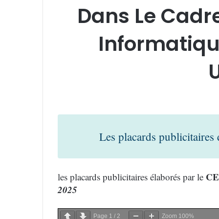
Dans Le Cadre
Informatiqu
U
Les placards publicitaires
C
les placards publicitaires élaborés par le
2025
Page
1
/
2
Zoom
100%