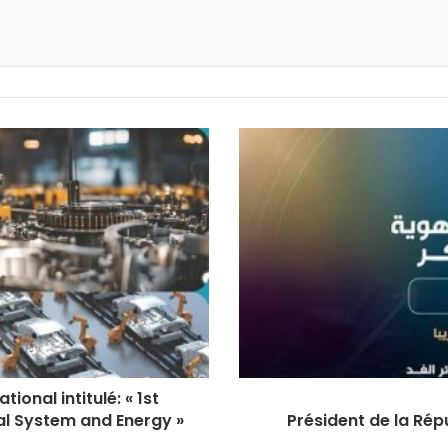
primer
onal intitulé: « 1st
al System and Energy »
Président de la Rép