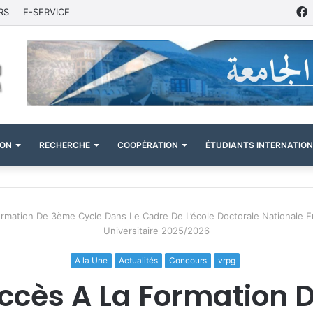
RS
E-SERVICE
ION
RECHERCHE
COOPÉRATION
ÉTUDIANTS INTERNATIO
rmation De 3ème Cycle Dans Le Cadre De L’école Doctorale Nationale En
Universitaire 2025/2026
A la Une
Actualités
Concours
vrpg
ccès A La Formation 