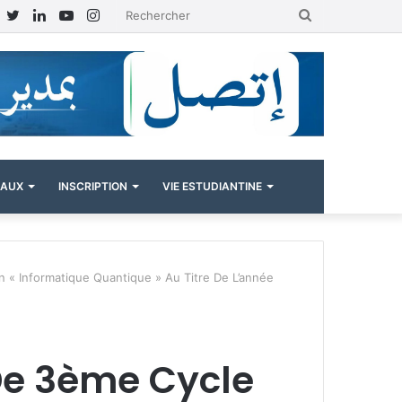
Facebook
Twitter
Linkedin
YouTube
Instagram
Rechercher
NAUX
INSCRIPTION
VIE ESTUDIANTINE
 « Informatique Quantique » Au Titre De L’année
De 3ème Cycle