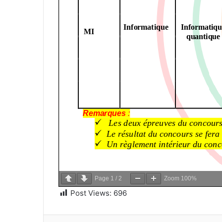
Page
1
/
2
Zoom
100%
Post Views:
696