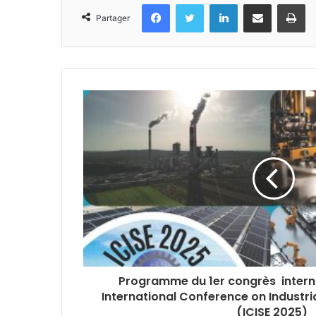
Facebook
Twitter
Linkedin
Partager par email
Im
Partager
Programme du 1er congrès internati
International Conference on Industri
(ICISE 2025)