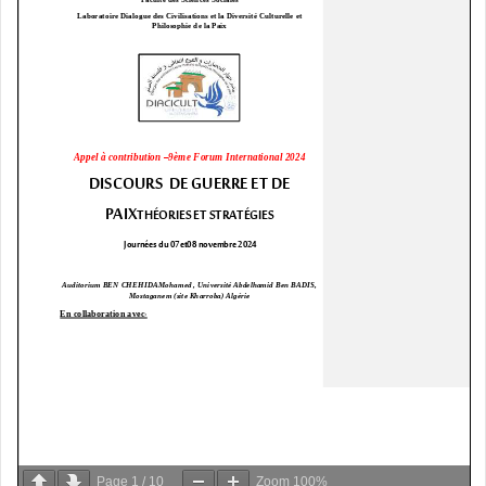
Page
1
/
10
Zoom
100%