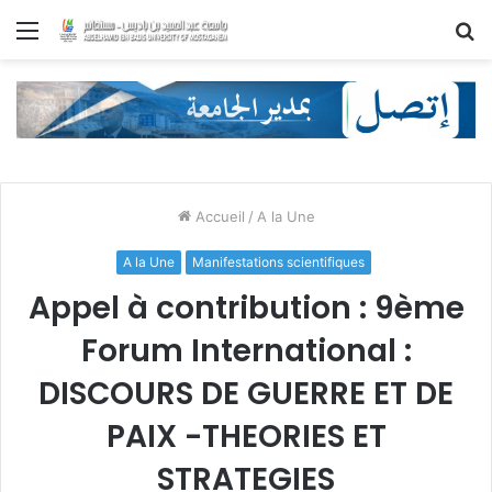
Menu
R
Accueil
/
A la Une
A la Une
Manifestations scientifiques
Appel à contribution : 9ème
Forum International :
DISCOURS DE GUERRE ET DE
PAIX -THEORIES ET
STRATEGIES