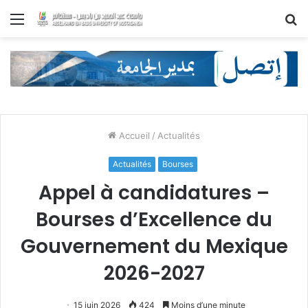
Menu
R
Accueil
/
Actualités
Actualités
Bourses
Appel à candidatures –
Bourses d’Excellence du
Gouvernement du Mexique
2026-2027
15 juin 2026
424
Moins d’une minute