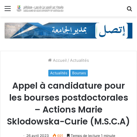
Menu
R
Accueil
/
Actualités
Actualités
Bourses
Appel à candidature pour
les bourses postdoctorales
– Actions Marie
Sklodowska-Curie (M.S.C.A)
26 avril 2023
691
Temps de lecture 1 minute