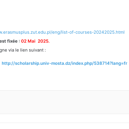
w.erasmusplus.zut.edu.pl/eng/list-of-courses-20242025.html
est fixée :
02 Mai 2025.
e via le lien suivant :
http://scholarship.univ-mosta.dz/index.php/538714?lang=fr
primer