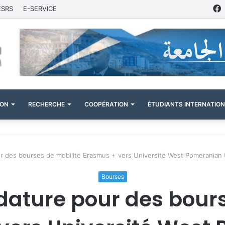
ESRS
E-SERVICE
ION
RECHERCHE
COOPÉRATION
ÉTUDIANTS INTERNATIO
r des bourses de mobilité Erasmus + vers Université West Pomeranian U
Bourses
dature pour des bours