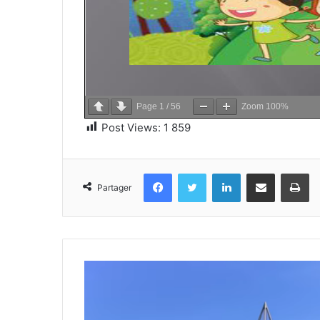
Page
1
/
56
Zoom
100%
Post Views:
1 859
Facebook
Twitter
Linkedin
Partager par email
Im
Partager