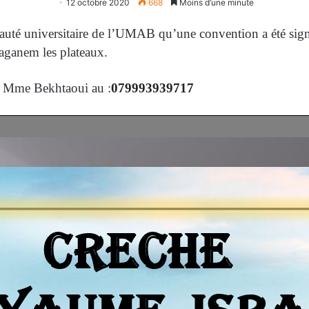
12 octobre 2020
668
Moins d’une minute
auté universitaire de l’UMAB qu’une convention a été signé
taganem les plateaux.
er Mme Bekhtaoui au :
079993939717