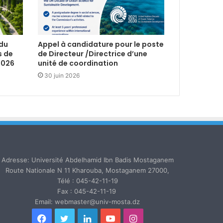
 du
Appel à candidature pour le poste
s de
de Directeur /Directrice d’une
2026
unité de coordination
30 juin 2026
Adresse: Université Abdelhamid Ibn Badis Mostaganem
Route Nationale N 11 Kharouba, Mostaganem 27000,
Télé : 045-42-11-19
Fax : 045-42-11-19
Email: webmaster@univ-mosta.dz
Facebook
Twitter
Linkedin
YouTube
Instagram