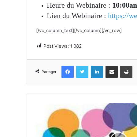
Heure du Webinaire :
10:00am
Lien du Webinaire :
https://w
[/vc_column_text][/vc_column][/vc_row]
Post Views:
1 082
Facebook
Twitter
Linkedin
Partager par email
Im
Partager