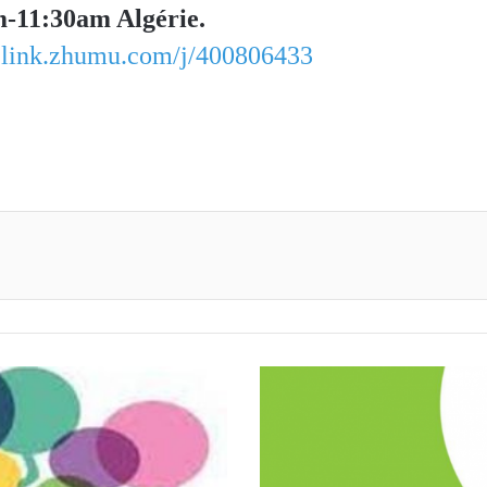
-11:30am Algérie.
elink.zhumu.com/j/
400806433
primer