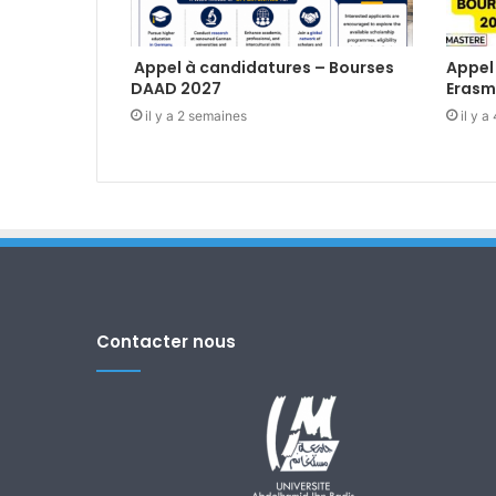
Appel à candidatures – Bourses
Appel
DAAD 2027
Erasm
il y a 2 semaines
il y 
Contacter nous