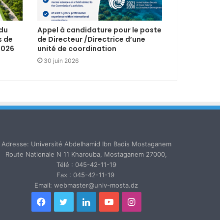
 du
Appel à candidature pour le poste
s de
de Directeur /Directrice d’une
2026
unité de coordination
30 juin 2026
Adresse: Université Abdelhamid Ibn Badis Mostaganem
Route Nationale N 11 Kharouba, Mostaganem 27000,
Télé : 045-42-11-19
Fax : 045-42-11-19
Email: webmaster@univ-mosta.dz
Facebook
Twitter
Linkedin
YouTube
Instagram