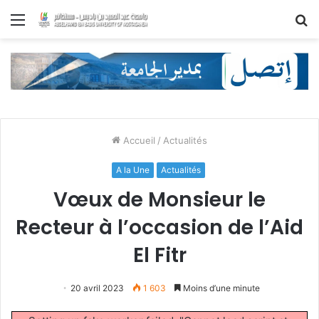
Menu
R
Accueil
/
Actualités
A la Une
Actualités
Vœux de Monsieur le
Recteur à l’occasion de l’Aid
El Fitr
20 avril 2023
1 603
Moins d’une minute