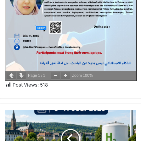
Page
1
/
1
Zoom
100%
Post Views:
518