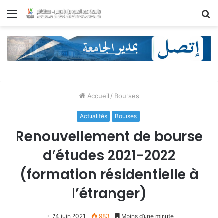
Menu
R
Accueil
/
Bourses
Actualités
Bourses
Renouvellement de bourse
d’études 2021-2022
(formation résidentielle à
l’étranger)
24 juin 2021
983
Moins d’une minute