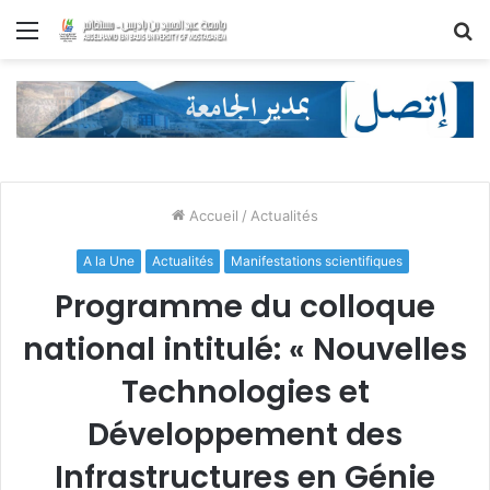
Menu
R
Accueil
/
Actualités
A la Une
Actualités
Manifestations scientifiques
Programme du colloque
national intitulé: « Nouvelles
Technologies et
Développement des
Infrastructures en Génie