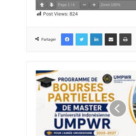
Page
1
/
4
Zoom
100%
Post Views:
824
Facebook
Twitter
Linkedin
Partager par email
Im
Partager