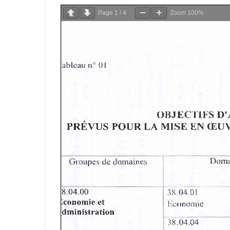
Page
1
/
4
Zoom
100%