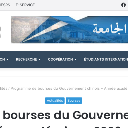
MESRS
E-SERVICE
ION
RECHERCHE
COOPÉRATION
ÉTUDIANTS INTERNATIO
lités
/
Programme de bourses du Gouvernement chinois – Année acad
Actualités
Bourses
bourses du Gouverne