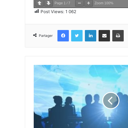
Page
1
/
7
Zoom
100%
Post Views:
1 062
Facebook
Twitter
Linkedin
Partager par email
Im
Partager