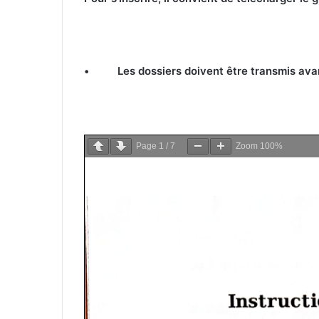
• Les dossiers doivent être transmis avant 
Page
1
/
7
Zoom
100%