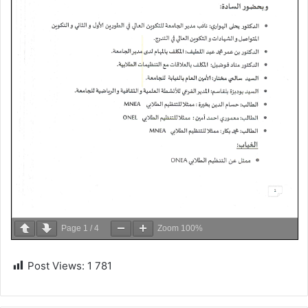
Page
1
/
4
Zoom
100%
Post Views:
1 781