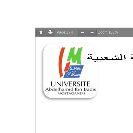
Page
1
/
4
Zoom
100%