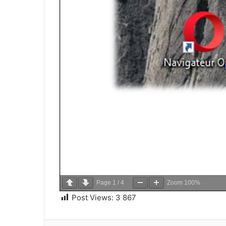
Page
1
/
4
Zoom
100%
Post Views:
3 867