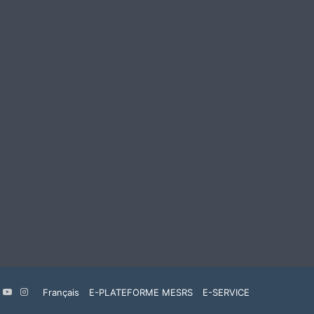
k
er
inkedin
YouTube
Instagram
Français
E-PLATEFORME MESRS
E-SERVICE