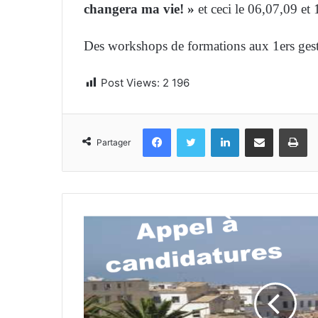
changera ma vie! »
et ceci le 06,07,09 et
Des workshops de formations aux 1ers geste
Post Views:
2 196
Facebook
Twitter
Linkedin
Partager par email
Im
Partager