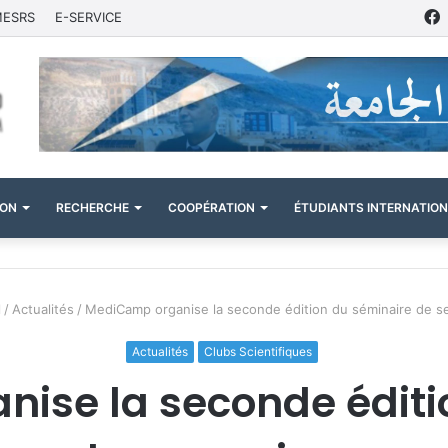
MESRS
E-SERVICE
ION
RECHERCHE
COOPÉRATION
ÉTUDIANTS INTERNATIO
l
/
Actualités
/
MediCamp organise la seconde édition du séminaire de s
Actualités
Clubs Scientifiques
ise la seconde éditi