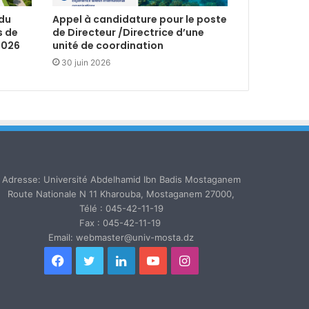
 du
Appel à candidature pour le poste
s de
de Directeur /Directrice d’une
2026
unité de coordination
30 juin 2026
Adresse: Université Abdelhamid Ibn Badis Mostaganem
Route Nationale N 11 Kharouba, Mostaganem 27000,
Télé : 045-42-11-19
Fax : 045-42-11-19
Email: webmaster@univ-mosta.dz
Facebook
Twitter
Linkedin
YouTube
Instagram