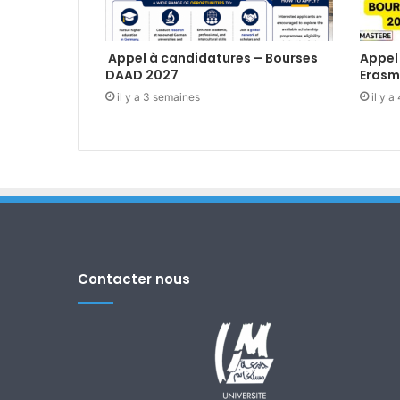
Appel à candidatures – Bourses
Appel
DAAD 2027
Erasm
il y a 3 semaines
il y 
Contacter nous