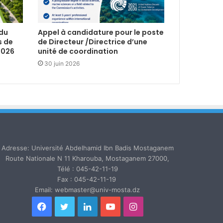
 du
Appel à candidature pour le poste
s de
de Directeur /Directrice d’une
2026
unité de coordination
30 juin 2026
Adresse: Université Abdelhamid Ibn Badis Mostaganem
Route Nationale N 11 Kharouba, Mostaganem 27000,
Télé : 045-42-11-19
Fax : 045-42-11-19
Email: webmaster@univ-mosta.dz
Facebook
Twitter
Linkedin
YouTube
Instagram