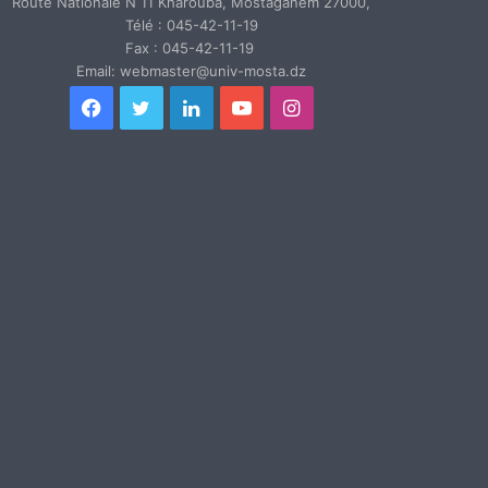
Route Nationale N 11 Kharouba, Mostaganem 27000,
Télé : 045-42-11-19
Fax : 045-42-11-19
Email: webmaster@univ-mosta.dz
Facebook
Twitter
Linkedin
YouTube
Instagram