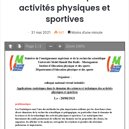
activités physiques et
sportives
31 mai 2021
641
Moins d’une minute
Page
1
/
2
Zoom
100%