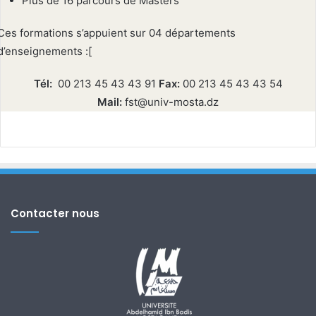
Plus de 16 parcours de Masters
Ces formations s’appuient sur 04 départements
d’enseignements :[
Tél:
00 213 45 43 43 91
Fax:
00 213 45 43 43 54
Mail:
fst@univ-mosta.dz
Contacter nous