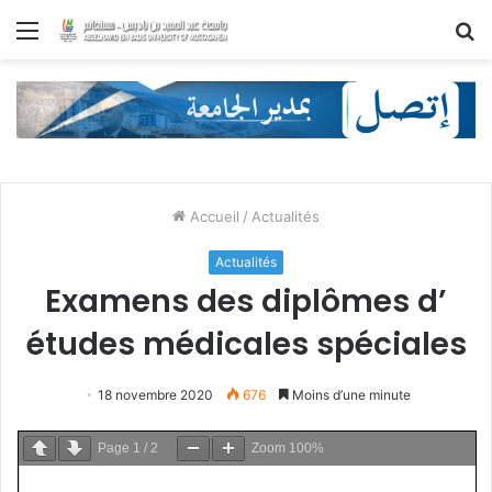
Menu
R
Accueil
/
Actualités
Actualités
Examens des diplômes d’
études médicales spéciales
18 novembre 2020
676
Moins d’une minute
Page
1
/
2
Zoom
100%