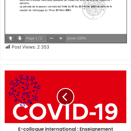
Page
1
/
2
Zoom
100%
Post Views:
2 353
E-colloque international : Enseignement