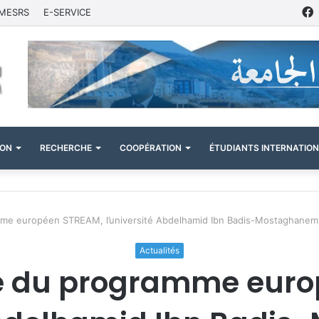
MESRS
E-SERVICE
ION
RECHERCHE
COOPÉRATION
ÉTUDIANTS INTERNATIO
e européen STREAM, l’université Abdelhamid Ibn Badis-Mostaghanem organ
Actualités
re du programme euro