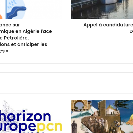
ance sur :
Appel à candidatur
omique en Algérie face
D
 Pétrolière,
ons et anticiper les
es »