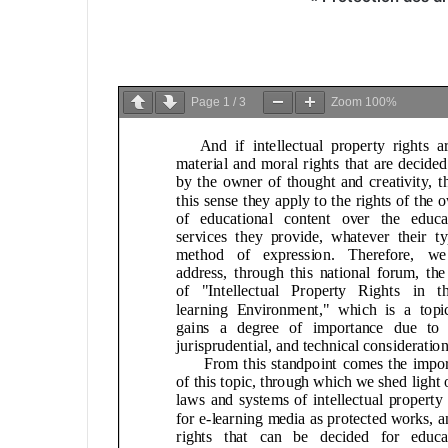
Page
1
/
3
Zoom
100%