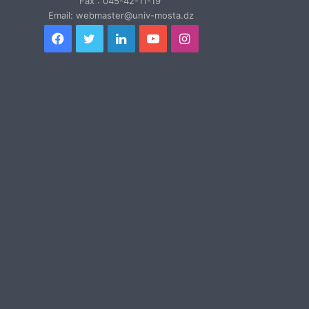
Fax : 045-42-11-19
Email: webmaster@univ-mosta.dz
Facebook
Twitter
Linkedin
YouTube
Instagram