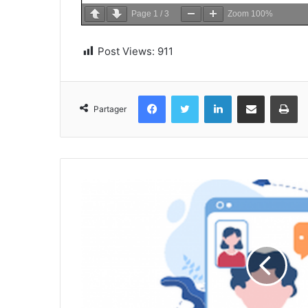
Page
1
/
3
Zoom
100%
Post Views:
911
Facebook
Twitter
Linkedin
Partager par email
Im
Partager