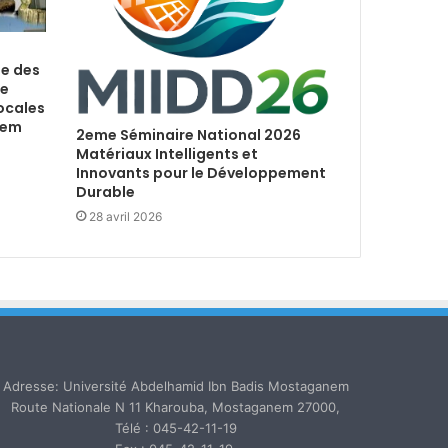
le des
le
ocales
nem
2eme Séminaire National 2026
Matériaux Intelligents et
Innovants pour le Développement
Durable
28 avril 2026
Adresse: Université Abdelhamid Ibn Badis Mostaganem
Route Nationale N 11 Kharouba, Mostaganem 27000,
Télé : 045-42-11-19