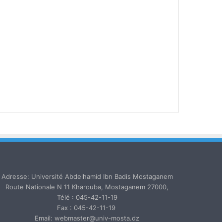
Adresse: Université Abdelhamid Ibn Badis Mostaganem
Route Nationale N 11 Kharouba, Mostaganem 27000,
Télé : 045-42-11-19
Fax : 045-42-11-19
Email: webmaster@univ-mosta.dz