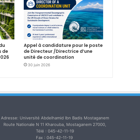
 du
Appel à candidature pour le poste
s de
de Directeur /Directrice d’une
2026
unité de coordination
30 juin 2026
Adresse: Université Abdelhamid Ibn Badis Mostaganem
Route Nationale N 11 Kharouba, Mostaganem 27000,
Télé : 045-42-11-19
Fax : 045-42-11-19