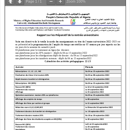
Page
1
/
1
Zoom
100%