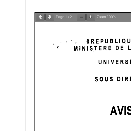
Page
1
/
2
Zoom
100%