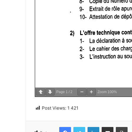
Page
1
/
2
Zoom
100%
Post Views:
1 421
Facebook
Twitter
Linkedin
Partager par email
Im