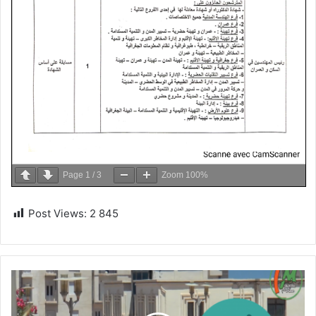
Page
1
/
3
Zoom
100%
Post Views:
2 845