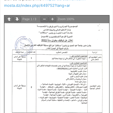
mosta.dz/index.php/449752?lang=ar
Page
1
/
3
Zoom
100%