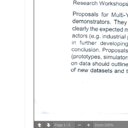
Page
1
/
3
Zoom
100%