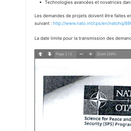
Technologies avancées et novatrices dans
Les demandes de projets doivent être faites e
suivant :
http://www.nato.int/cps/en/natohq/8
La date limite pour la transmission des demand
Page
1
/
3
Zoom
100%