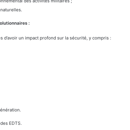
nnemental des activités militaires ;
 naturelles.
olutionnaires :
d’avoir un impact profond sur la sécurité, y compris :
;
énération.
re des EDTS.