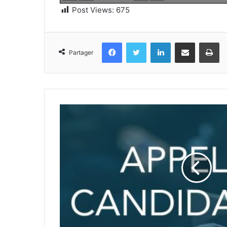
Post Views:
675
Facebook
Twitter
Linkedin
Partager par email
Im
Partager