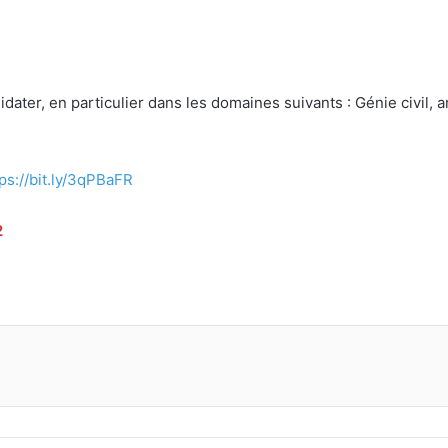
ater, en particulier dans les domaines suivants : Génie civil, a
ps://bit.ly/3qPBaFR
2
primer