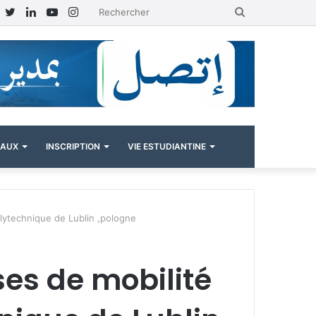
Facebook
Twitter
Linkedin
YouTube
Instagram
Rechercher
NAUX
INSCRIPTION
VIE ESTUDIANTINE
olytechnique de Lublin ,pologne
es de mobilité