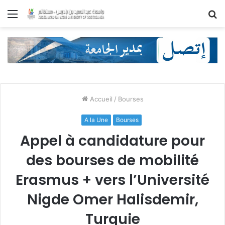
Menu
R
Accueil
/
Bourses
A la Une
Bourses
Appel à candidature pour
des bourses de mobilité
Erasmus + vers l’Université
Nigde Omer Halisdemir,
Turquie