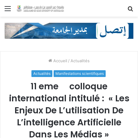
Menu
R
Accueil
/
Actualités
Actualités
Manifestations scientifiques
11 eme colloque
international intitulé : « Les
Enjeux De L’utilisation De
L’intelligence Artificielle
Dans Les Médias »