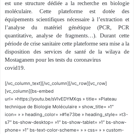
est une structure dédiée a la recherche en
biologie
moléculaire. Cette plateforme est dotée des
équipements
scientifiques nécessaire à l’extraction et
l’analyse du matériel génétique
(PCR, PCR
quantitative, analyse de fragments…). Durant cette
période
de crise sanitaire cette plateforme sera mise a la
disposition des services
de santé de la wilaya de
Mostaganem pour les tests du coronavirus
covid19.
[/vc_column_text][/vc_column][/vc_row][vc_row]
[vc_column][bs-embed
url= »https://youtu.be/sVlvEDYMXqs » title= »Plateau
technique de Biologie Moléculaire » show_title= »1″
icon= » » heading_color= »#1e73be » heading_style= »t3-
s7″ bs-show-desktop= »1″ bs-show-tablet= »1″ bs-show-
phone= »1″ bs-text-color-scheme= » » css= » » custom-