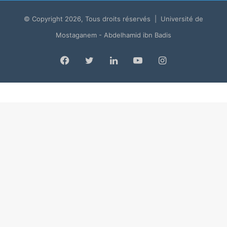
© Copyright 2026, Tous droits réservés | Université de
Mostaganem - Abdelhamid ibn Badis
Facebook
Twitter
LinkedIn
YouTube
Instagram